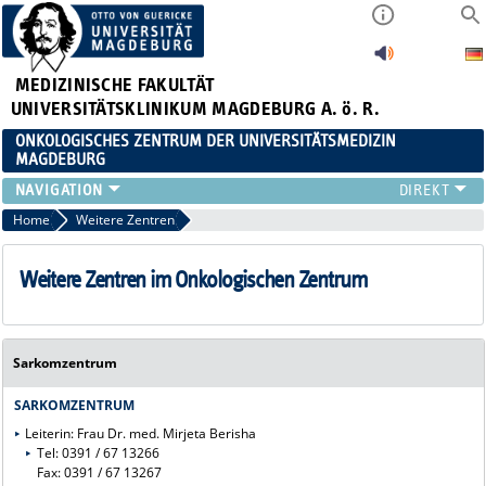
MEDIZINISCHE FAKULTÄT
UNIVERSITÄTSKLINIKUM MAGDEBURG A. ö. R.
ONKOLOGISCHES ZENTRUM DER UNIVERSITÄTSMEDIZIN
MAGDEBURG
ORGANISATION
Home
Weitere Zentren
TUMORBOARDS
ONKOLOGISCHE FACHPFLEGE
Weitere Zentren im Onkologischen Zentrum
STUDIEN
VERANSTALTUNGEN
KONTAKT UND ANFAHRT
Sarkomzentrum
ZERTIFIZIERTE ZENTREN
SARKOMZENTRUM
WEITERE ZENTREN
Leiterin: Frau Dr. med. Mirjeta Berisha
Tel: 0391 / 67 13266
Fax: 0391 / 67 13267