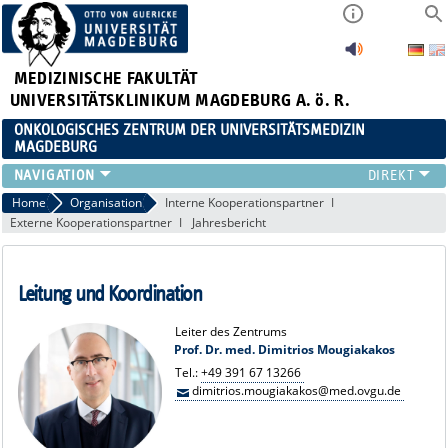
MEDIZINISCHE FAKULTÄT
UNIVERSITÄTSKLINIKUM MAGDEBURG A. ö. R.
ONKOLOGISCHES ZENTRUM DER UNIVERSITÄTSMEDIZIN
MAGDEBURG
ORGANISATION
Home
Organisation
Interne Kooperationspartner
Externe Kooperationspartner
Jahresbericht
TUMORBOARDS
ONKOLOGISCHE FACHPFLEGE
STUDIEN
Leitung und Koordination
VERANSTALTUNGEN
KONTAKT UND ANFAHRT
Leiter des Zentrums
Prof. Dr. med. Dimitrios Mougiakakos
ZERTIFIZIERTE ZENTREN
Tel.:
+49 391 67 13266
WEITERE ZENTREN
dimitrios.mougiakakos@med.ovgu.de