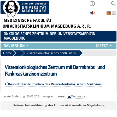
MEDIZINISCHE FAKULTÄT
UNIVERSITÄTSKLINIKUM MAGDEBURG A. ö. R.
ONKOLOGISCHES ZENTRUM DER UNIVERSITÄTSMEDIZIN
MAGDEBURG
ORGANISATION
Home
Studien
Viszeralonkologisches Zentrum mit Darmkrebs- und Pankreaskarzinomzentrum
TUMORBOARDS
ONKOLOGISCHE FACHPFLEGE
Viszeralonkologisches Zentrum mit Darmkrebs- und
STUDIEN
Pankreaskarzinomzentrum
VERANSTALTUNGEN
Übersichtsseite Studien des Viszeralonkologischen Zentrums
KONTAKT UND ANFAHRT
ZERTIFIZIERTE ZENTREN
Letzte Änderung: 20.08.2024 - Ansprechpartner:
Webmaster
WEITERE ZENTREN
Datenschutzerklärung der Universitätsmedizin Magdeburg