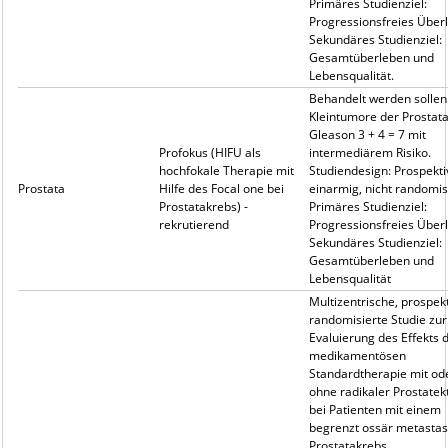
Primäres Studienziel:
Progressionsfreies Über
Sekundäres Studienziel:
Gesamtüberleben und
Lebensqualität.
Behandelt werden sollen
Kleintumore der Prostata
Gleason 3 + 4 = 7 mit
Profokus (HIFU als
intermediärem Risiko.
hochfokale Therapie mit
Studiendesign: Prospekti
Prostata
Hilfe des Focal one bei
einarmig, nicht randomis
Prostatakrebs) -
Primäres Studienziel:
rekrutierend
Progressionsfreies Über
Sekundäres Studienziel:
Gesamtüberleben und
Lebensqualität
Multizentrische, prospekt
randomisierte Studie zur
Evaluierung des Effekts 
medikamentösen
Standardtherapie mit od
ohne radikaler Prostate
bei Patienten mit einem
begrenzt ossär metasta
Prostatakrebs