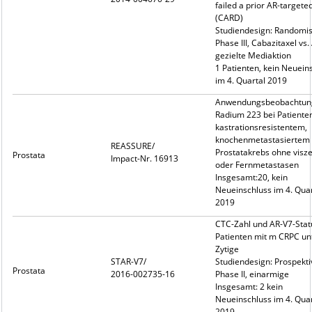
failed a prior AR-targete
(CARD)
Studiendesign: Randomisi
Phase III, Cabazitaxel vs.
gezielte Mediaktion
1 Patienten, kein Neuein
im 4. Quartal 2019
Anwendungsbeobachtun
Radium 223 bei Patiente
kastrationsresistentem,
knochenmetastasiertem
REASSURE/
Prostatakrebs ohne visze
Prostata
Impact-Nr. 16913
oder Fernmetastasen
Insgesamt:20, kein
Neueinschluss im 4. Quar
2019
CTC-Zahl und AR-V7-Stat
Patienten mit m CRPC un
Zytige
STAR-V7/
Studiendesign: Prospekti
Prostata
2016-002735-16
Phase II, einarmige
Insgesamt: 2 kein
Neueinschluss im 4. Quar
2019