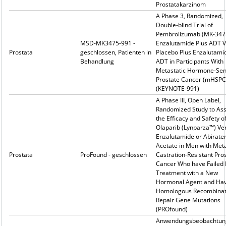
Prostatakarzinom
A Phase 3, Randomized,
Double-blind Trial of
Pembrolizumab (MK-3475
MSD-MK3475-991 -
Enzalutamide Plus ADT 
Prostata
geschlossen, Patienten in
Placebo Plus Enzalutami
Behandlung
ADT in Participants With
Metastatic Hormone-Sens
Prostate Cancer (mHSPC
(KEYNOTE-991)
A Phase III, Open Label,
Randomized Study to As
the Efficacy and Safety o
Olaparib (Lynparza™) Ve
Enzalutamide or Abirate
Acetate in Men with Meta
Prostata
ProFound - geschlossen
Castration-Resistant Pro
Cancer Who have Failed 
Treatment with a New
Hormonal Agent and Ha
Homologous Recombinat
Repair Gene Mutations
(PROfound)
Anwendungsbeobachtun