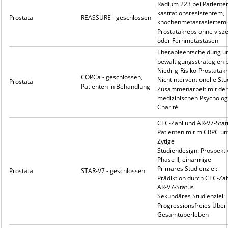
Radium 223 bei Patiente
kastrationsresistentem,
Prostata
REASSURE - geschlossen
knochenmetastasiertem
Prostatakrebs ohne visze
oder Fernmetastasen
Therapieentscheidung u
bewältigungsstrategien 
Niedrig-Risiko-Prostatak
COPCa - geschlossen,
Nichtinterventionelle Stu
Prostata
Patienten in Behandlung
Zusammenarbeit mit der
medizinischen Psycholog
Charité
CTC-Zahl und AR-V7-Stat
Patienten mit m CRPC un
Zytige
Studiendesign: Prospekti
Phase II, einarmige
Primäres Studienziel:
Prostata
STAR-V7 - geschlossen
Prädiktion durch CTC-Za
AR-V7-Status
Sekundäres Studienziel:
Progressionsfreies Über
Gesamtüberleben