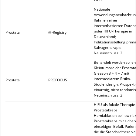
Nationale
Anwendungsbeobachtun
Rahmen einer
internetbasierten Daten
jeder HIFU-Therapie in
Prostata
@-Registry
Deutschland;
Indikationsstellung prim
Salvagetherapie.
Neueinschluss: 2
Behandelt werden sollen
Kleintumore der Prostata
Gleason 3 + 4 = 7 mit
intermediärem Risiko.
Prostata
PROFOCUS
Studiendesign: Prospekti
einarmig, nicht randomis
Neueinschluss: 2
HIFU als fokale Therapie
Prostatakrebs
Hemiablation bei low risk
Prostatakrebs mit siche
einseitigen Befall. Patien
die die Standardtherapie