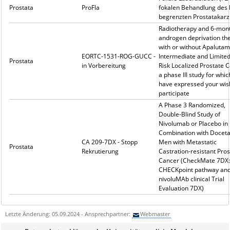
Prostata
ProFla
fokalen Behandlung des 
begrenzten Prostatakar
Radiotherapy and 6-mon
androgen deprivation th
with or without Apalutam
EORTC-1531-ROG-GUCC -
Intermediate and Limite
Prostata
in Vorbereitung
Risk Localized Prostate 
a phase III study for whi
have expressed your wis
participate
A Phase 3 Randomized,
Double-Blind Study of
Nivolumab or Placebo in
Combination with Docetax
CA 209-7DX - Stopp
Men with Metastatic
Prostata
Rekrutierung
Castration-resistant Pros
Cancer (CheckMate 7DX:
CHECKpoint pathway an
nivoluMAb clinical Trial
Evaluation 7DX)
Letzte Änderung: 05.09.2024 - Ansprechpartner:
Webmaster