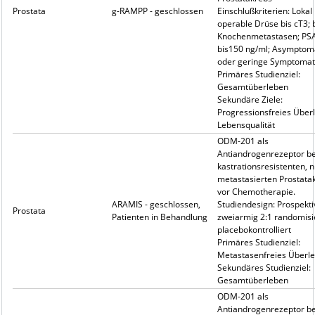
Prostata
g-RAMPP - geschlossen
Einschlußkriterien: Lokal
operable Drüse bis cT3; b
Knochenmetastasen; PS
bis150 ng/ml; Asymptom
oder geringe Symptomat
Primäres Studienziel:
Gesamtüberleben
Sekundäre Ziele:
Progressionsfreies Über
Lebensqualität
ODM-201 als
Antiandrogenrezeptor b
kastrationsresistenten, n
metastasierten Prostata
vor Chemotherapie.
ARAMIS - geschlossen,
Studiendesign: Prospekti
Prostata
Patienten in Behandlung
zweiarmig 2:1 randomisie
placebokontrolliert
Primäres Studienziel:
Metastasenfreies Überl
Sekundäres Studienziel:
Gesamtüberleben
ODM-201 als
Antiandrogenrezeptor b