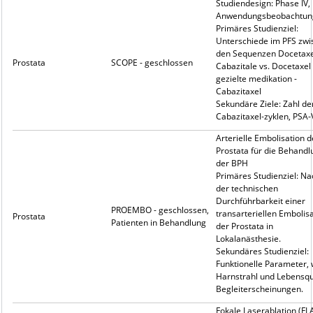
Studiendesign: Phase IV,
Anwendungsbeobachtun
Primäres Studienziel:
Unterschiede im PFS zwi
den Sequenzen Docetaxe
Prostata
SCOPE - geschlossen
Cabazitale vs. Docetaxel 
gezielte medikation -
Cabazitaxel
Sekundäre Ziele: Zahl de
Cabazitaxel-zyklen, PSA-
Arterielle Embolisation d
Prostata für die Behandl
der BPH
Primäres Studienziel: N
der technischen
Durchführbarkeit einer
PROEMBO - geschlossen,
transarteriellen Embolis
Prostata
Patienten in Behandlung
der Prostata in
Lokalanästhesie.
Sekundäres Studienziel:
Funktionelle Parameter, 
Harnstrahl und Lebensqua
Begleiterscheinungen.
Fokale Laserablation (FLA