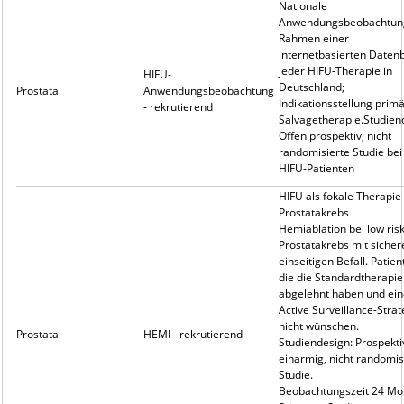
Nationale
Anwendungsbeobachtun
Rahmen einer
internetbasierten Daten
jeder HIFU-Therapie in
HIFU-
Deutschland;
Prostata
Anwendungsbeobachtung
Indikationsstellung prim
- rekrutierend
Salvagetherapie.Studien
Offen prospektiv, nicht
randomisierte Studie bei 
HIFU-Patienten
HIFU als fokale Therapie
Prostatakrebs
Hemiablation bei low risk
Prostatakrebs mit siche
einseitigen Befall. Patien
die die Standardtherapie
abgelehnt haben und ein
Active Surveillance-Strat
nicht wünschen.
Prostata
HEMI - rekrutierend
Studiendesign: Prospekti
einarmig, nicht randomis
Studie.
Beobachtungszeit 24 Mo