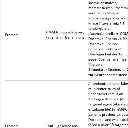
kastrationsnaiven,
metastasierten Prostata
vor Chemotherapie.
Studiendesign: Prospekti
Phase III zweiarmig 1:1
randomisiert,
ARASENS - geschlossen,
placebokontrolliert: ODM
Prostata
Patienten in Behandlung
Docetaxel-Chemo vs. Pla
Docetaxel-Chemo
Primäres Studienziel:
Überlegenheit der Kombi
gegenüber der alleinige
Therapie
Sekundäres Studienziel: Z
zur Kastrationsresistenz
A randomized, open label
multicenter study of
Cabazitaxel versus an
Androgen Receptor (AR)-
targeted agent (abirater
enzalutamide) in mCRPC
patients previously treat
Docetaxel and who rapid
failed a prior AR-targete
Prostata
CARD - geschlossen