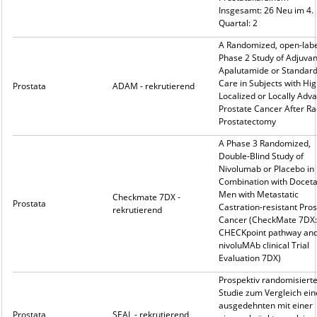
Insgesamt: 26 Neu im 4.
Quartal: 2
A Randomized, open-labe
Phase 2 Study of Adjuvan
Apalutamide or Standard
Care in Subjects with Hig
Prostata
ADAM - rekrutierend
Localized or Locally Adv
Prostate Cancer After Ra
Prostatectomy
A Phase 3 Randomized,
Double-Blind Study of
Nivolumab or Placebo in
Combination with Docetax
Men with Metastatic
Checkmate 7DX -
Prostata
Castration-resistant Pros
rekrutierend
Cancer (CheckMate 7DX:
CHECKpoint pathway an
nivoluMAb clinical Trial
Evaluation 7DX)
Prospektiv randomisiert
Studie zum Vergleich ein
ausgedehnten mit einer
Prostata
SEAL - rekrutierend