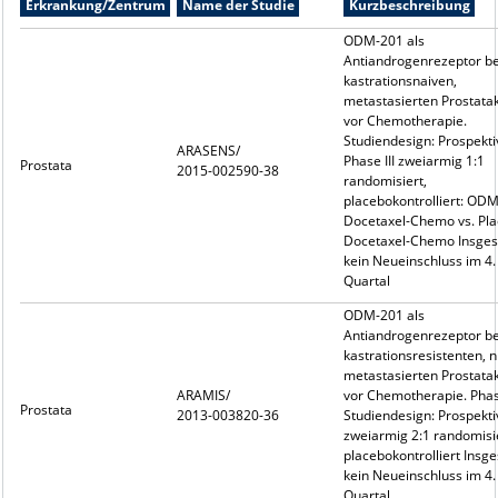
Erkrankung/Zentrum
Name der Studie
Kurzbeschreibung
ODM-201 als
Antiandrogenrezeptor b
kastrationsnaiven,
metastasierten Prostata
vor Chemotherapie.
Studiendesign: Prospekti
ARASENS/
Phase III zweiarmig 1:1
Prostata
2015-002590-38
randomisiert,
placebokontrolliert: ODM
Docetaxel-Chemo vs. Pla
Docetaxel-Chemo Insge
kein Neueinschluss im 4.
Quartal
ODM-201 als
Antiandrogenrezeptor b
kastrationsresistenten, n
metastasierten Prostata
ARAMIS/
vor Chemotherapie. Phase
Prostata
2013-003820-36
Studiendesign: Prospekti
zweiarmig 2:1 randomisie
placebokontrolliert Insg
kein Neueinschluss im 4.
Quartal