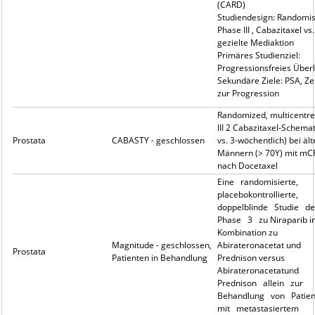
(CARD)
Studiendesign: Randomisi
Phase III , Cabazitaxel vs
gezielte Mediaktion
Primäres Studienziel:
Progressionsfreies Über
Sekundäre Ziele: PSA, Zei
zur Progression
Randomized, multicentr
III 2 Cabazitaxel-Schemat
Prostata
CABASTY - geschlossen
vs. 3-wöchentlich) bei äl
Männern (> 70Y) mit mC
nach Docetaxel
Eine randomisierte,
placebokontrollierte,
doppelblinde Studie d
Phase 3 zu Niraparib i
Kombination zu
Magnitude - geschlossen,
Abirateronacetat und
Prostata
Patienten in Behandlung
Prednison versus
Abirateronacetatund
Prednison allein zur
Behandlung von Patie
mit metastasiertem