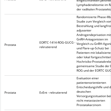
eingeschränkten pelvine
Lymphadenektomie im 
der radikalen Prostatekt
Randomisierte Phase-IIIb
Studie zum Vergleich vo
Bestrahlung und langfris
adjuvanter
Androgendeprivation mit
GnRH-Antagonisten im
EORTC-1414-ROG-GUCG -
Vergleich zu GnRH-Agoni
Prostata
rekrutierend
und Flare-up-Schutz bei
Patienten mit lokalisiert
oder lokal fortgeschritt
Hochrisiko-Prostatakrebs
gemeinsame Studie der
ROG und der EORTC GU
Evaluation einer
patientenorientierten
Entscheidungshilfe und 
deutschen
Prostata
EvEnt - rekrutierend
Versorgungssituation be
nicht metastasierten
Prostatakarzinom