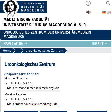
MEDIZINISCHE FAKULTÄT
UNIVERSITÄTSKLINIKUM MAGDEBURG A. ö. R.
ONKOLOGISCHES ZENTRUM DER UNIVERSITÄTSMEDIZIN
MAGDEBURG
ORGANISATION
Home
Studien
Uroonkologisches Zentrum
TUMORBOARDS
ONKOLOGISCHE FACHPFLEGE
Uroonkologisches Zentrum
STUDIEN
Ansprechpartnerinnen:
VERANSTALTUNGEN
Simone Nitschke
KONTAKT UND ANFAHRT
Tel.:
0391-6724770
ZERTIFIZIERTE ZENTREN
E-Mail:
simone.nitschke@med.ovgu.de
WEITERE ZENTREN
Martina Leucke
Tel.:
0391-6724770
E-Mail:
martina.leucke@med.ovgu.de