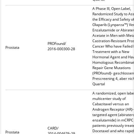
A Phase III, Open Label,
Randomized Study to As
the Efficacy and Safety o
Olaparib (Lynparza™) Ve
Enzalutamide or Abirate
Acetate in Men with Meta
Castration-Resistant Pro
PROFound/
Cancer Who have Failed 
Prostata
2016-000300-28
Treatment with a New
Hormonal Agent and Ha
Homologous Recombinat
Repair Gene Mutations
(PROfound)- geschlossen
Prescreening 4, aber nich
Quartal
A randomized, open label
multicenter study of
Cabazitaxel versus an
Androgen Receptor (AR)-
targeted agent (abirater
enzalutamide) in mCRPC
patients previously treat
CARD/
Docetaxel and who rapid
Prostata
2014-004676-29