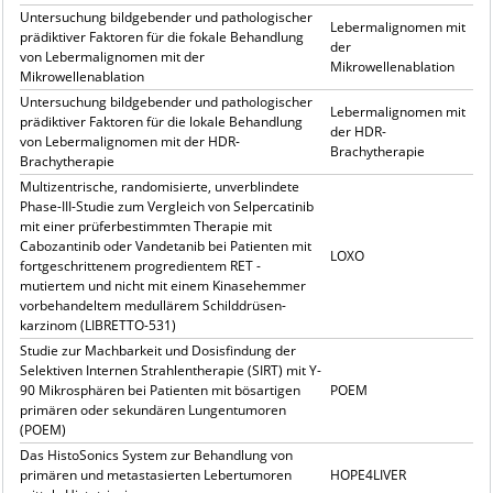
Untersuchung bildgebender und pathologischer
Lebermalignomen mit
prädiktiver Faktoren für die fokale Behandlung
der
von Lebermalignomen mit der
Mikrowellenablation
Mikrowellenablation
Untersuchung bildgebender und pathologischer
Lebermalignomen mit
prädiktiver Faktoren für die lokale Behandlung
der HDR-
von Lebermalignomen mit der HDR-
Brachytherapie
Brachytherapie
Multizentrische, randomisierte, unverblindete
Phase-III-Studie zum Vergleich von Selpercatinib
mit einer prüferbestimmten Therapie mit
Cabozantinib oder Vandetanib bei Patienten mit
LOXO
fortgeschrittenem progredientem RET -
mutiertem und nicht mit einem Kinasehemmer
vorbehandeltem medullärem Schilddrüsen-
karzinom (LIBRETTO-531)
Studie zur Machbarkeit und Dosisfindung der
Selektiven Internen Strahlentherapie (SIRT) mit Y-
90 Mikrosphären bei Patienten mit bösartigen
POEM
primären oder sekundären Lungentumoren
(POEM)
Das HistoSonics System zur Behandlung von
primären und metastasierten Lebertumoren
HOPE4LIVER