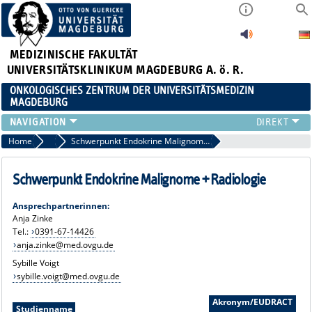
MEDIZINISCHE FAKULTÄT
UNIVERSITÄTSKLINIKUM MAGDEBURG A. ö. R.
ONKOLOGISCHES ZENTRUM DER UNIVERSITÄTSMEDIZIN
MAGDEBURG
ORGANISATION
Home
Studien
Schwerpunkt Endokrine Malignome + Radiologie
TUMORBOARDS
ONKOLOGISCHE FACHPFLEGE
Schwerpunkt Endokrine Malignome + Radiologie
STUDIEN
Ansprechpartnerinnen:
VERANSTALTUNGEN
Anja Zinke
KONTAKT UND ANFAHRT
Tel.:
0391-67-14426
ZERTIFIZIERTE ZENTREN
anja.zinke@med.ovgu.de
WEITERE ZENTREN
Sybille Voigt
sybille.voigt@med.ovgu.de
Akronym/EUDRACT
Studienname