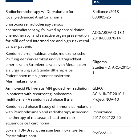
no.
Radiochemotherapy +/- Durvalumab for
Radiance /2018-
locally-advanced Anal Carcinoma
003005-25
Short-course radiotherapy versus
chemoradiotherapy, followed by consolidation
ACO/ARO/AIO-18.1
chemotherapy, and selective organ preservation
2018-000876-14
for MRI-defined intermediate and high-risk rectal
cancer patients
Randomisierte, multinationale, multizentrische
Prüfung der Wirksamkeit und Verträglichkeit
Oligoma
einer lokalen Strahlentherapie von Metastasen
Studien-ID: ARO-2015-
als Ergänzung zur Standardtherapie bei
1
Patientinnen mit oligometastasiertem
Mammakarzinom
Amino-acid PET versus MRI guided re-irradiation
GLIAA
in patients with recurrent glioblastoma
AG NUK/RT 2010-1,
multiforme - A randomised phase II trial
Project NOA-10
Randomized phase II study of immune stimulation
with Pembrolizumab and radiotherapy in second
Importance
line therapy of metastatic head and neck
2017-002122-20
squamous cell carcinoma
Lokale HDR-Brachytherapie beim lokalisierten
ProFocAL-II
Prostatakarzinom