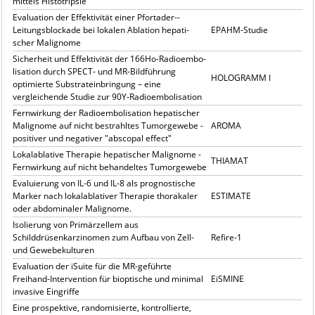
mittels Histotripsie
Evaluation der Effektivität einer Pfortader-­
Leitungsblockade bei lokalen Ablation hepati­
EPAHM-Studie
scher Malignome
Sicherheit und Effektivität der 166Ho-Radio­embo­
lisa­tion durch SPECT- und MR-Bildführung
HOLOGRAMM I
optimierte Substrateinbringung – eine
vergleichende Studie zur 90Y‑Radioembolisation
Fernwirkung der Radioembolisation hepatischer
Malignome auf nicht bestrahltes Tumorgewebe -
AROMA
positiver und negativer "abscopal effect"
Lokalablative Therapie hepatischer Malignome -
THIAMAT
Fernwirkung auf nicht behandeltes Tumorgewebe
Evaluierung von IL-6 und IL-8 als prognostische
Marker nach lokalablativer Therapie thorakaler
ESTIMATE
oder abdominaler Malignome.
Isolierung von Primärzellem aus
Schilddrüsenkarzinomen zum Aufbau von Zell-
Refire-1
und Gewebekulturen
Evaluation der iSuite für die MR-geführte
Freihand-Intervention für bioptische und minimal
EiSMINE
invasive Eingriffe
Eine prospektive, randomisierte, kontrollierte,